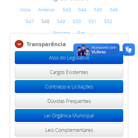
Início
Anterior
543
544
545
546
547
548
549
550
551
552
Próximo
Fim
Transparência
Atos do Legislativo
Cargos Existentes
Contratos e Licitações
Dúvidas Frequentes
Lei Orgânica Municipal
Leis Complementares