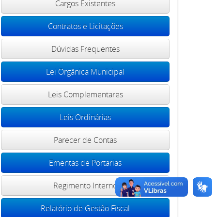
Cargos Existentes
Contratos e Licitações
Dúvidas Frequentes
Lei Orgânica Municipal
Leis Complementares
Leis Ordinárias
Parecer de Contas
Ementas de Portarias
Regimento Interno
Relatório de Gestão Fiscal