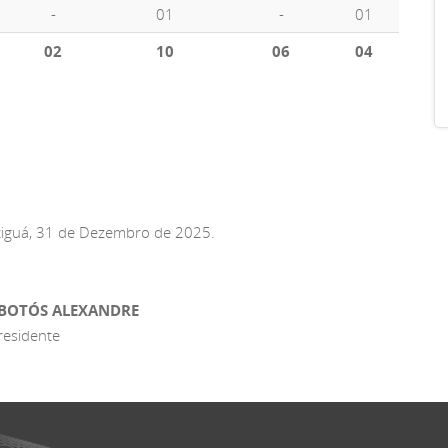
-
01
-
01
02
10
06
04
tiguá, 31 de Dezembro de 2025.
 BOTÓS ALEXANDRE
residente