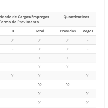
idade de Cargos/Empregos
Quantitativos
Forma de Provimento
B
Total
Providos
Vagos
01
01
01
-
-
01
01
-
-
01
01
-
-
01
01
-
01
01
-
01
-
02
02
-
-
01
-
01
-
01
-
01