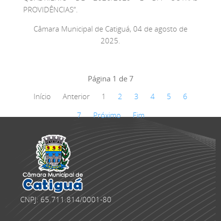
PROVIDÊNCIAS”.
Câmara Municipal de Catiguá, 04 de agosto de
2025.
Página 1 de 7
Início
Anterior
1
2
3
4
5
6
7
Próximo
Fim
CNPJ: 65.711.814/0001-80