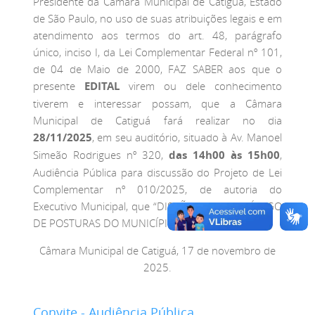
Presidente da Câmara Municipal de Catiguá, Estado
de São Paulo, no uso de suas atribuições legais e em
atendimento aos termos do art. 48, parágrafo
único, inciso I, da Lei Complementar Federal nº 101,
de 04 de Maio de 2000, FAZ SABER aos que o
presente
EDITAL
virem ou dele conhecimento
tiverem e interessar possam, que a Câmara
Municipal de Catiguá fará realizar no dia
28/11/2025
, em seu auditório, situado à Av. Manoel
Simeão Rodrigues nº 320,
das 14h00 às 15h00
,
Audiência Pública para discussão do Projeto de Lei
Complementar nº 010/2025, de autoria do
Executivo Municipal, que “DISPÕE SOBRE O CÓDIGO
DE POSTURAS DO MUNICÍPIO DE CATIGUÁ”.
Câmara Municipal de Catiguá, 17 de novembro de
2025.
Convite - Audiência Pública