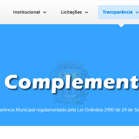
Institucional
Licitações
Transparência
parência Municipal regulamentado pela Lei Ordinária 2490 de 24 de S