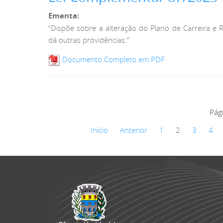
Ementa:
“Dispõe sobre a alteração do Plano de Carreira e 
dá outras providências.”
Documento Completo em PDF
Pág
Início
Anterior
1
2
3
4