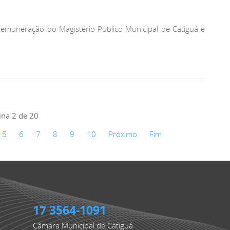
Remuneração do Magistério Público Municipal de Catiguá e
ina 2 de 20
5
6
7
8
9
10
Próximo
Fim
17 3564-1091
Câmara Municipal de Catiguá