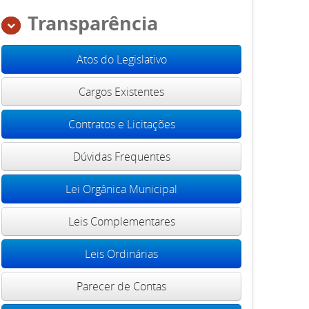
Transparência
Atos do Legislativo
Cargos Existentes
Contratos e Licitações
Dúvidas Frequentes
Lei Orgânica Municipal
Leis Complementares
Leis Ordinárias
Parecer de Contas