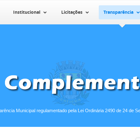
Institucional
Licitações
Transparência
parência Municipal regulamentado pela Lei Ordinária 2490 de 24 de S