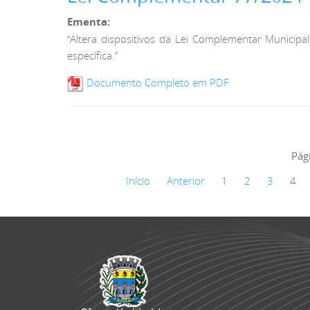
Ementa:
“Altera dispositivos da Lei Complementar Munici
específica.”
Documento Completo em PDF
Pág
Início
Anterior
1
2
3
4