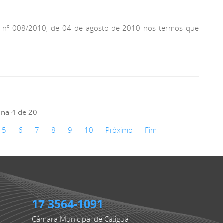
pal nº 008/2010, de 04 de agosto de 2010 nos termos que
ina 4 de 20
5
6
7
8
9
10
Próximo
Fim
17 3564-1091
Câmara Municipal de Catiguá