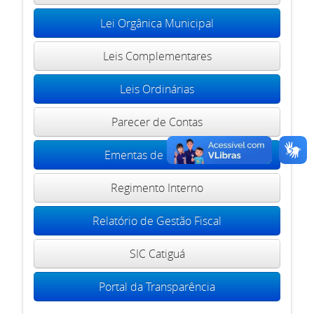
Lei Orgânica Municipal
Leis Complementares
Leis Ordinárias
Parecer de Contas
Ementas de Portarias
Regimento Interno
Relatório de Gestão Fiscal
SIC Catiguá
Portal da Transparência