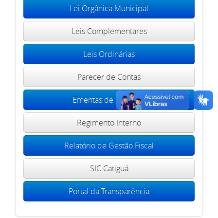
Lei Orgânica Municipal
Leis Complementares
Leis Ordinárias
Parecer de Contas
Ementas de Portarias
Regimento Interno
Relatório de Gestão Fiscal
SIC Catiguá
Portal da Transparência