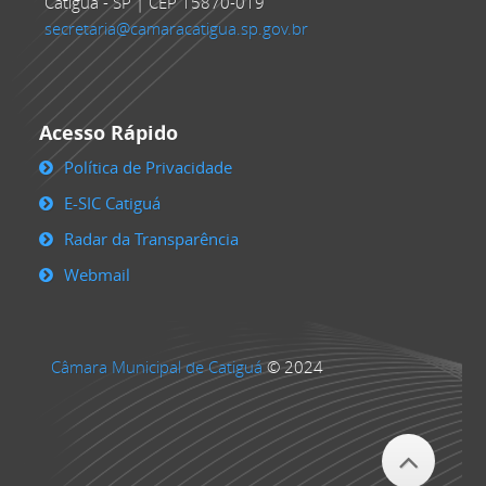
Catiguá - SP | CEP 15870-019
secretaria@camaracatigua.sp.gov.br
Acesso Rápido
Política de Privacidade
E-SIC Catiguá
Radar da Transparência
Webmail
Câmara Municipal de Catiguá
© 2024