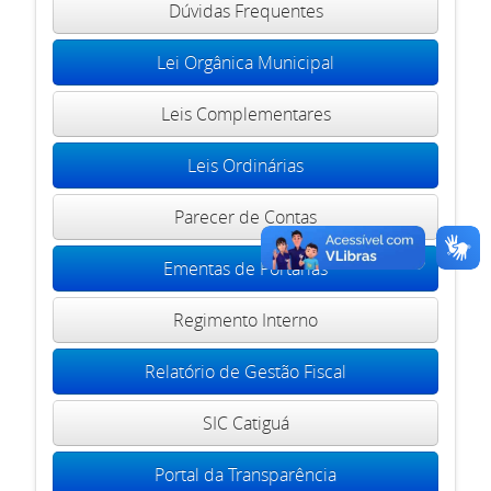
Dúvidas Frequentes
Lei Orgânica Municipal
Leis Complementares
Leis Ordinárias
Parecer de Contas
Ementas de Portarias
Regimento Interno
Relatório de Gestão Fiscal
SIC Catiguá
Portal da Transparência