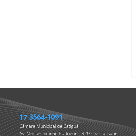
17 3564-1091
Câmara Municipal de Catiguá
Av. Manoel Simeão Rodrigues, 320 - Santa Isabel