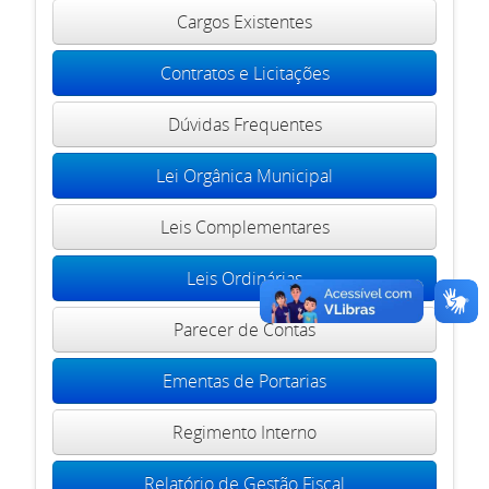
Cargos Existentes
Contratos e Licitações
Dúvidas Frequentes
Lei Orgânica Municipal
Leis Complementares
Leis Ordinárias
Parecer de Contas
Ementas de Portarias
Regimento Interno
Relatório de Gestão Fiscal