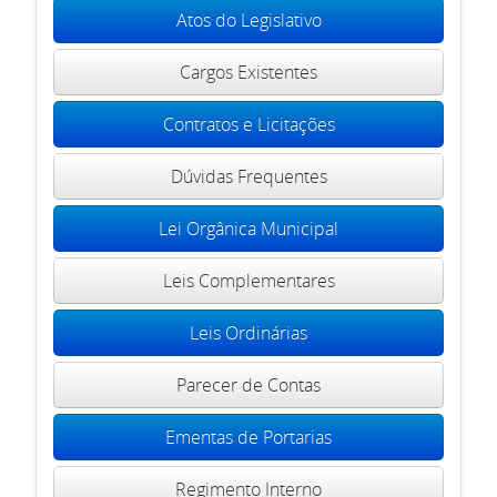
Atos do Legislativo
Cargos Existentes
Contratos e Licitações
Dúvidas Frequentes
Lei Orgânica Municipal
Leis Complementares
Leis Ordinárias
Parecer de Contas
Ementas de Portarias
Regimento Interno