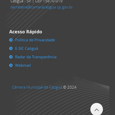
Catiguá - SP | CEP 15870-019
secretaria@camaracatigua.sp.gov.br
Acesso Rápido
Política de Privacidade
E-SIC Catiguá
Radar da Transparência
Webmail
Câmara Municipal de Catiguá
© 2024