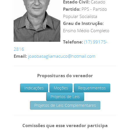
Estado Civil:
Casado
Partido:
PPS - Partido
Popular Socialista
Grau de Instrução:
Ensino Médio Completo
Telefone:
(17) 99175-
2816
Email:
joaobasagliamacuco@hotmail.com
Proposituras do vereador
Indicações
Moções
Requerimentos
Projetos de Leis
Projetos de Leis Complementares
Comissões que esse vereador participa